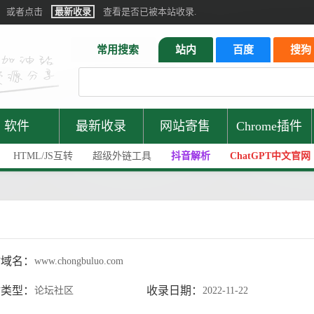
或者点击
最新收录
查看是否已被本站收录.
常用搜索
站内
百度
搜狗
软件
最新收录
网站寄售
Chrome插件
HTML/JS互转
超级外链工具
抖音解析
ChatGPT中文官网
站域名：
www.chongbuluo.com
站类型：
收录日期：
论坛社区
2022-11-22