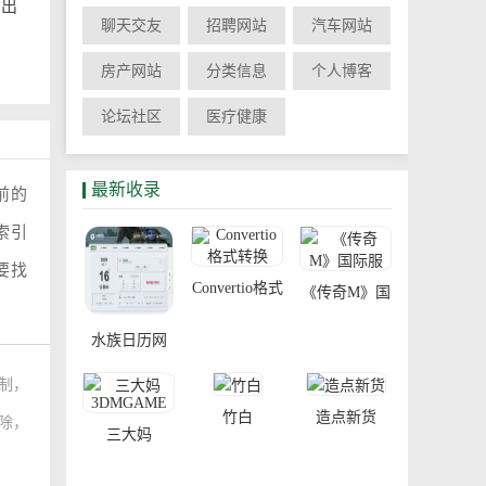
创出
聊天交友
招聘网站
汽车网站
房产网站
分类信息
个人博客
论坛社区
医疗健康
最新收录
前的
索引
要找
Convertio格式
《传奇M》国
转换
际服
水族日历网
制，
竹白
造点新货
删除，
三大妈
3DMGAME