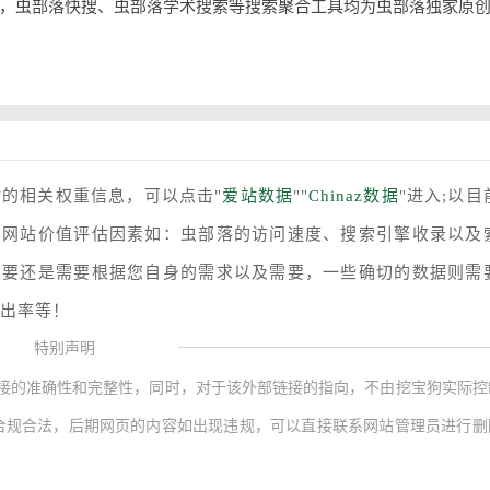
，虫部落快搜、虫部落学术搜索等搜索聚合工具均为虫部落独家原
站的相关权重信息，可以点击"
爱站数据
""
Chinaz数据
"进入;以目
多网站价值评估因素如：虫部落的访问速度、搜索引擎收录以及
主要还是需要根据您自身的需求以及需要，一些确切的数据则需
跳出率等！
特别声明
接的准确性和完整性，同时，对于该外部链接的指向，不由挖宝狗实际控
内容，都属于合规合法，后期网页的内容如出现违规，可以直接联系网站管理员进行