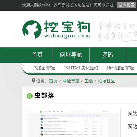
欢迎来到挖宝狗，这里是站长的加油站！您可以通过
站内搜索
首页
网址导航
源码
JS加密/解密
JS/HTML美化压缩
Html加密/解密
位置：
首页
>
网址导航
>
生活
>
论坛社区
虫部落
网
网