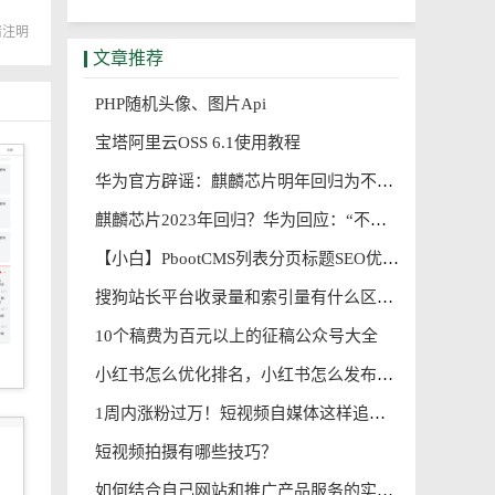
请注明
文章推荐
PHP随机头像、图片Api
宝塔阿里云OSS 6.1使用教程
华为官方辟谣：麒麟芯片明年回归为不实消息
麒麟芯片2023年回归？华为回应：“不实消息”
【小白】PbootCMS列表分页标题SEO优化
搜狗站长平台收录量和索引量有什么区别
10个稿费为百元以上的征稿公众号大全
小红书怎么优化排名，小红书怎么发布seo笔记?
1周内涨粉过万！短视频自媒体这样追热点，能快速出爆款
短视频拍摄有哪些技巧？
如何结合自己网站和推广产品服务的实际情况，指定关键词进行网站优化