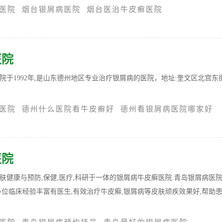
医院
烟台银屑病医院
烟台医治牛皮癣医院
医院
于1992年,是山东德州地区专业治疗银屑病的医院，地址:奎文区北宫东街
医院
德州什么医院看牛皮癣好
德州看银屑病医院哪家好
医院
肤健康与预防,保健,医疗,科研于一体的银屑病牛皮癣医院.青岛银屑病医
多位临床经验丰富有医生,有效治疗牛皮癣,银屑病等皮肤顽疾效果好,帮助