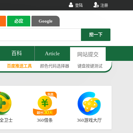
登陆
注册
必应
Google
挖一下
百科
Article
网站提交
百度推送工具
颜色代码选择器
键盘按键测试
安全卫士
360借条
360游戏大厅