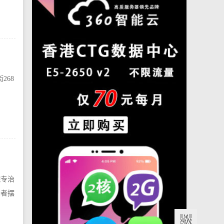
268
院专治
患者摆