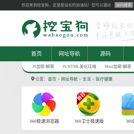
欢迎来到挖宝狗，这里是站长的加油站！您可以通过
站内搜索
首页
网址导航
源码
JS加密/解密
JS/HTML美化压缩
Html加密/解密
位置：
首页
>
网址导航
>
生活
>
医疗健康
360极速浏览器
360卫士极速版
36