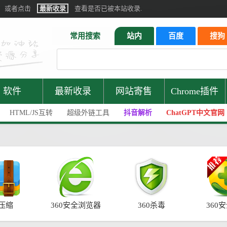
或者点击
最新收录
查看是否已被本站收录.
常用搜索
站内
百度
搜狗
软件
最新收录
网站寄售
Chrome插件
HTML/JS互转
超级外链工具
抖音解析
ChatGPT中文官网
0压缩
360安全浏览器
360杀毒
360