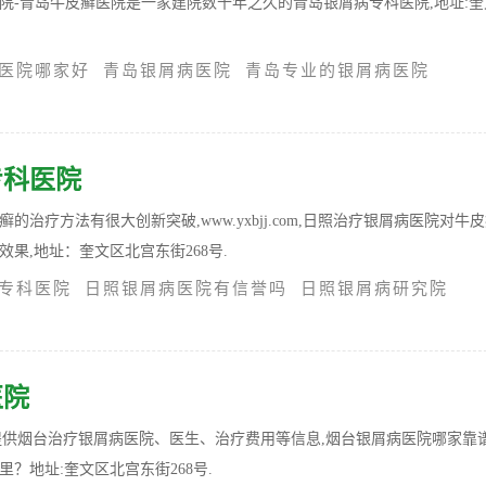
院-青岛牛皮癣医院是一家建院数十年之久的青岛银屑病专科医院,地址:奎
医院哪家好
青岛银屑病医院
青岛专业的银屑病医院
专科医院
的治疗方法有很大创新突破,www.yxbjj.com,日照治疗银屑病医院对牛
果,地址：奎文区北宫东街268号.
专科医院
日照银屑病医院有信誉吗
日照银屑病研究院
医院
m为患者提供烟台治疗银屑病医院、医生、治疗费用等信息,烟台银屑病医院哪家靠
？地址:奎文区北宫东街268号.