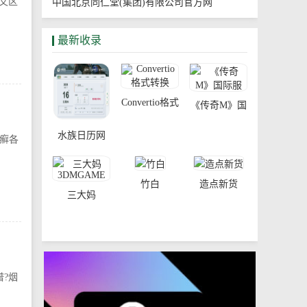
文区
中国北京同仁堂(集团)有限公司官方网
站 www.tongrentang.com
最新收录
Convertio格式
《传奇M》国
转换
际服
水族日历网
皮癣各
竹白
造点新货
三大妈
3DMGAME
谱?烟