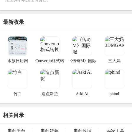
最新收录
水族日历网
Convertio格式转
《传奇M》国际
三大妈
换
服
3DMGAME
竹白
造点新货
Aski Ai
phind
相关目录
电商平台
电商货源
电商数据
卖家工具