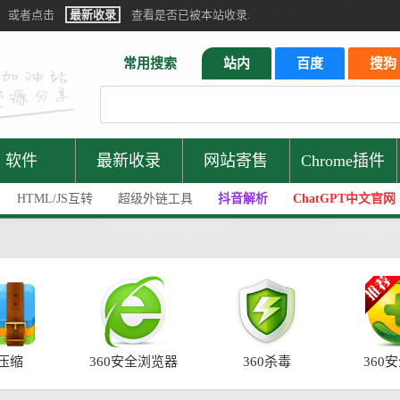
或者点击
最新收录
查看是否已被本站收录.
常用搜索
站内
百度
搜狗
软件
最新收录
网站寄售
Chrome插件
HTML/JS互转
超级外链工具
抖音解析
ChatGPT中文官网
0压缩
360安全浏览器
360杀毒
360