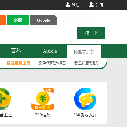
登陆
注册
必应
Google
挖一下
百科
Article
网站提交
百度推送工具
颜色代码选择器
键盘按键测试
安全卫士
360借条
360游戏大厅