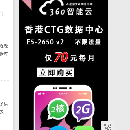
台
逐鹿
据库
多运
家、