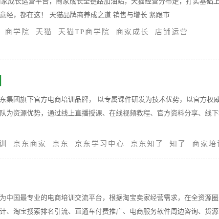
商家成长运营平台，商家成长全链路加油站，天猫经营分布走，打实基础
意经，都在这！ 天猫品牌商养成之道 销售与增长 紧跟市
商学院
天猫
天猫TP商学院
商家成长
店铺运营
训
东集团旗下官方电商培训品牌， 以专属课件研发为技术优势，以官方权
队为资源优势，通过线上直播授课、在线视频教程、官方资料分享、线下
训
京东商家
京东
京东学习中心
京东知了
知了
商家培
为中国最专业的电商培训交流平台，根据淘宝卖家经营需求，在全资源圈
计、淘宝搜索排名引流、直通车付费推广、电商服务软件周边咨询、货源