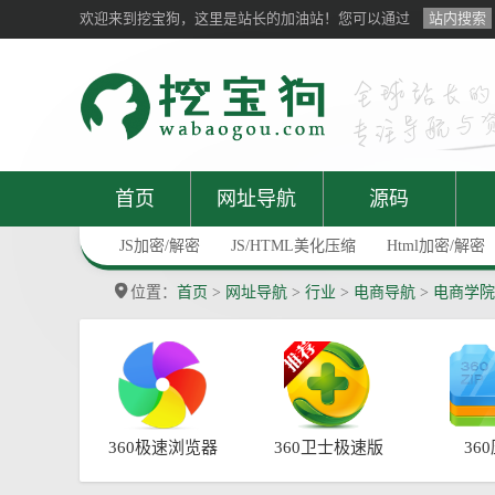
欢迎来到挖宝狗，这里是站长的加油站！您可以通过
站内搜索
首页
网址导航
源码
JS加密/解密
JS/HTML美化压缩
Html加密/解密
位置：
首页
>
网址导航
>
行业
>
电商导航
>
电商学院
360极速浏览器
360卫士极速版
36