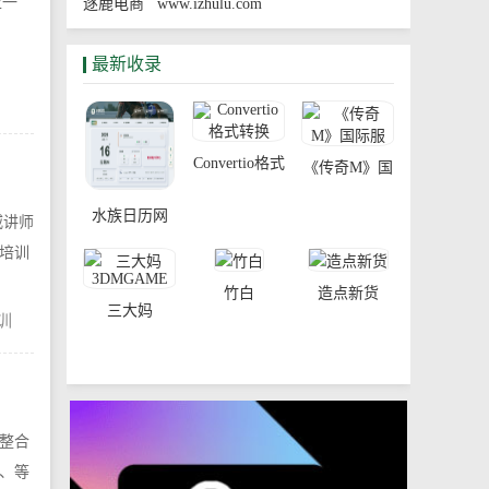
上一
逐鹿电商 www.izhulu.com
最新收录
Convertio格式
《传奇M》国
转换
际服
水族日历网
威讲师
培训
竹白
造点新货
三大妈
训
3DMGAME
整合
、等