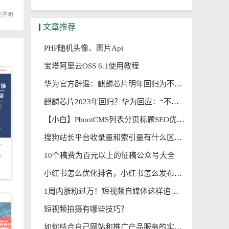
请注明
文章推荐
PHP随机头像、图片Api
宝塔阿里云OSS 6.1使用教程
华为官方辟谣：麒麟芯片明年回归为不实消息
麒麟芯片2023年回归？华为回应：“不实消息”
【小白】PbootCMS列表分页标题SEO优化
搜狗站长平台收录量和索引量有什么区别
10个稿费为百元以上的征稿公众号大全
小红书怎么优化排名，小红书怎么发布seo笔记?
1周内涨粉过万！短视频自媒体这样追热点，能快速出爆款
短视频拍摄有哪些技巧？
如何结合自己网站和推广产品服务的实际情况，指定关键词进行网站优化