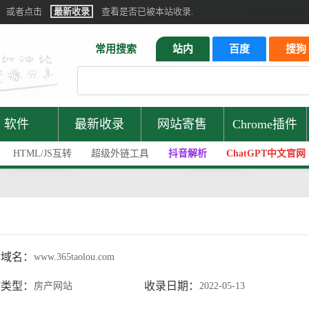
或者点击
最新收录
查看是否已被本站收录.
常用搜索
站内
百度
搜狗
软件
最新收录
网站寄售
Chrome插件
HTML/JS互转
超级外链工具
抖音解析
ChatGPT中文官网
站域名：
www.365taolou.com
站类型：
收录日期：
房产网站
2022-05-13