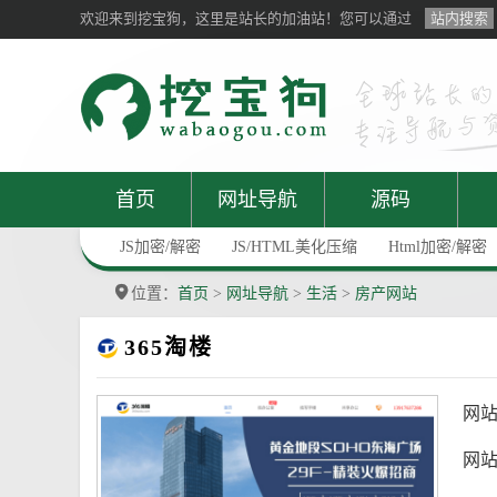
欢迎来到挖宝狗，这里是站长的加油站！您可以通过
站内搜索
首页
网址导航
源码
JS加密/解密
JS/HTML美化压缩
Html加密/解密
位置：
首页
>
网址导航
>
生活
>
房产网站
365淘楼
网
网