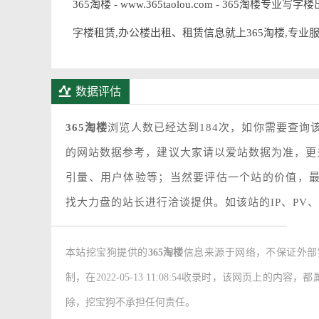
365淘楼 - www.365taolou.com - 365
字楼租赁,办公楼出租、租赁信息就上365淘楼,专业
数据评估
365淘楼
浏览人数已经达到184次，如你需要查询
的网站数据参考，建议大家请以爱站数据为准，更
引量、用户体验等；当然要评估一个站的价值，
找大力盘的站长进行洽谈提供。如该站的IP、PV
本站挖宝狗提供的
365淘楼
信息来源于网络，不保证外部
制，在2022-05-13 11:08:54收录时，该网页
除，挖宝狗不承担任何责任。