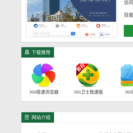
访
百度
下载推荐
360极速浏览器
360卫士极速版
36
网站介绍