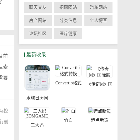
写
聊天交友
招聘网站
汽车网站
房产网站
分类信息
个人博客
论坛社区
医疗健康
最新收录
目前
及索
需要
Convertio格式
《传奇M》国
转换
际服
水族日历网
际控
竹白
造点新货
进行删
三大妈
3DMGAME