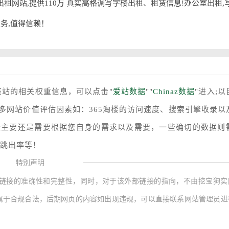
淘楼专业写字楼出租网站,提供110万 真实高格调写字楼出租、租赁信息!办公室出租,
服务,值得信赖！
该站的相关权重信息，可以点击"
爱站数据
""
Chinaz数据
"进入;以
多网站价值评估因素如：365淘楼的访问速度、搜索引擎收录以
最主要还是需要根据您自身的需求以及需要，一些确切的数据则
、跳出率等！
特别声明
链接的准确性和完整性，同时，对于该外部链接的指向，不由挖宝狗实
上的内容，都属于合规合法，后期网页的内容如出现违规，可以直接联系网站管理员