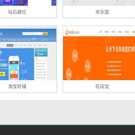
钻石展位
欢乐逛
淘宝旺铺
旺店宝