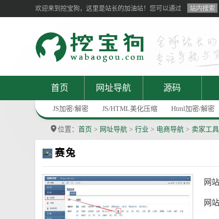
欢迎来到挖宝狗，这里是站长的加油站！您可以通过
站内搜索
首页
网址导航
源码
JS加密/解密
JS/HTML美化压缩
Html加密/解密
位置：
首页
>
网址导航
>
行业
>
电商导航
>
卖家工具
赛兔
网
网