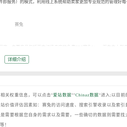
S（软件即服务）的模式，利用线上系统帮助卖家更加专业规范的管理好每
商，主要产品包括面向初级卖家的免费ERP赛兔Lite、面向中大型
in. 程序员出身，早年有为eBay美国卖家提供刊登工具在内的软件项目
详细介绍
懂外贸电商的人才。
万左右，管理接近10万家店铺。
兔，必须要提到赛兔云仓，以及赛兔云仓在去年3月的产品发布会。去年
的相关权重信息，可以点击"
爱站数据
""
Chinaz数据
"进入;以目前
仓作为赛兔推出的一款分销平台，希望通过平台整合优势商品资源为
网站价值评估因素如：赛兔的访问速度、搜索引擎收录以及索引
还是需要根据您自身的需求以及需要，一些确切的数据则需要找
平台等众多一体化服务。卖家可以迅速提高店铺刊登商品的数量，
率等！