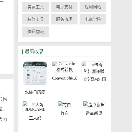
一
卖家工具
电子支付
返利网站
装修工具
服务市场
电商学院
快递物流
卖
最新收录
服
Convertio格式
《传奇M》国
转换
际服
水族日历网
3月
的网
卖
量、
竹白
造点新货
三大妈
大力
而不
3DMGAME