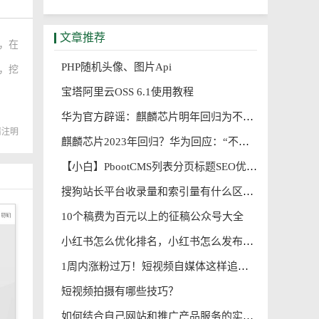
文章推荐
，在
PHP随机头像、图片Api
除，挖
果自
宝塔阿里云OSS 6.1使用教程
华为官方辟谣：麒麟芯片明年回归为不实消息
请注明
麒麟芯片2023年回归？华为回应：“不实消息”
【小白】PbootCMS列表分页标题SEO优化
搜狗站长平台收录量和索引量有什么区别
10个稿费为百元以上的征稿公众号大全
小红书怎么优化排名，小红书怎么发布seo笔记?
1周内涨粉过万！短视频自媒体这样追热点，能快速出爆款
短视频拍摄有哪些技巧？
如何结合自己网站和推广产品服务的实际情况，指定关键词进行网站优化