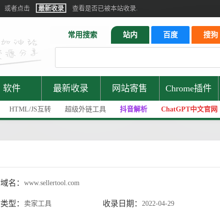
或者点击
最新收录
查看是否已被本站收录.
常用搜索
站内
百度
搜狗
软件
最新收录
网站寄售
Chrome插件
HTML/JS互转
超级外链工具
抖音解析
ChatGPT中文官网
站域名：
www.sellertool.com
站类型：
收录日期：
卖家工具
2022-04-29