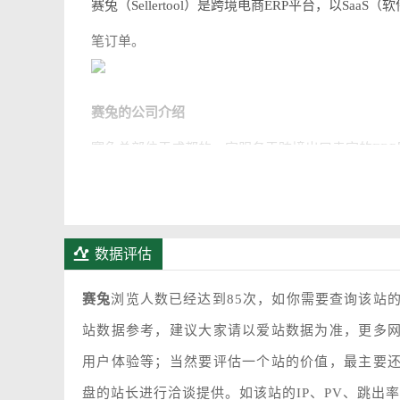
赛兔（Sellertool）是跨境
电商
ERP平台，以Saa
笔订单。
赛兔的公司介绍
赛兔总部位于成都的一家服务于跨境出口卖家的ERP厂
家的赛兔Pro以及分销平台赛兔云仓。创始人Joey Y
务经验，自诩是外贸电商圈里最懂技术，技术圈里最
数据评估
据赛兔官方，截至今年1月，赛兔的注册卖家数量在5
赛兔无疑是2015年最热的一款ERP产品。提到赛
赛兔
浏览人数已经达到85次，如你需要查询该站
12日赛兔云仓宣布高调进入跨境分销领域。赛兔云
站数据参考，建议大家请以爱站数据为准，更多
用户体验等；当然要评估一个站的价值，最主要
家提供一键刊登、订单自动处理、处理结果自动回传
盘的站长进行洽谈提供。如该站的IP、PV、跳出
必担心备货和订单处理的问题。