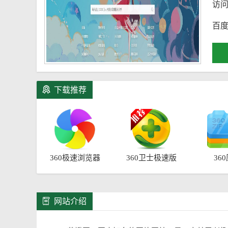
访
百度
下载推荐
360极速浏览器
360卫士极速版
36
网站介绍