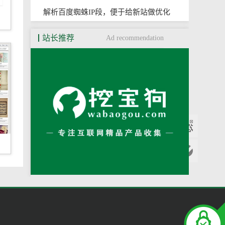
解析百度蜘蛛IP段，便于给新站做优化
。花
瓣旗
站长推荐
Ad recommendation