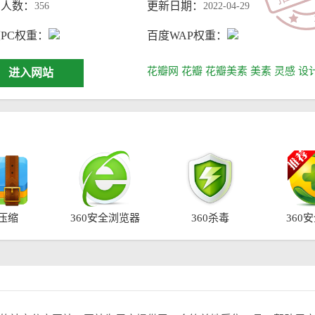
问人数：
更新日期：
356
2022-04-29
PC权重：
百度WAP权重：
花瓣网
花瓣
花瓣美素
美素
灵感
设
进入网站
0压缩
360安全浏览器
360杀毒
360