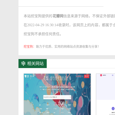
产品：帮助用户快速发现和收集用户喜欢的事物
本站挖宝狗提供的
花瓣网
信息来源于网络，不保证外部链
侧重：做高质量的图片库
在2022-04-29 16:30:14收录时，该网页上的
花瓣网帮你收集、发现网络上你喜欢的事物。你可
挖宝狗不承担任何责任。
东西，充分展现你的个性;你还可以浏览别人收集的
挖宝狗：
致力于优质、实用的网络站点资源收集与分享！
花瓣网功能介绍
浏览采集
相关网站
发现新知让花瓣网每天更新的采集，都跃然你的
用你的相机采集精彩
拍照、选择画板，微博分享给好友，把精彩内容
与你喜欢的采集互动
转采、喜欢、评论，关注感兴趣的用户并和他们