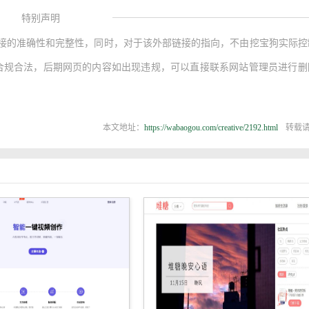
特别声明
接的准确性和完整性，同时，对于该外部链接的指向，不由挖宝狗实际控
内容，都属于合规合法，后期网页的内容如出现违规，可以直接联系网站管理员进行
以通过它来收集灵感，保存有用的素材，计划旅行，或是晒晒想
有趣内容，发现新知，得到启发，结识志趣相投的朋友。
本文地址：
https://wabaogou.com/creative/2192.html
转载
手机上。
第一时间发布到花瓣网。
一起分享。