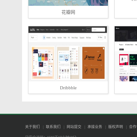
花瓣网不仅支持用户采集分析图片信息，更是集聚
花瓣网
瓣致力于让每一位消费者能够便捷的购买到满意的媒
下的美素平台，就是专门这个一个原创正版图片素材
花瓣美素的优势
100%正版
拒绝盗版，高额赔付，平台对作品版权永久担保
价格低廉
Dribbble
统一售价，随时付款，真正的互联网式图片解决
海量图片库
每周更新100万张图片，其中有5000万矢量插画
关于我们
|
联系我们
|
网站提交
|
承接业务
|
版权声明
|
合作
发票支持