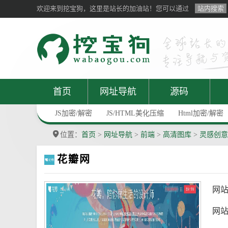
欢迎来到挖宝狗，这里是站长的加油站！您可以通过
站内搜索
首页
网址导航
源码
JS加密/解密
JS/HTML美化压缩
Html加密/解密
位置：
首页
>
网址导航
>
前端
>
高清图库
>
灵感创意
花瓣网
网
网