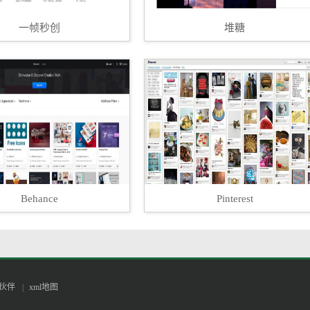
世界各地艺术家摄影、插画、视频、音乐作品的正版媒体素材库
一帧秒创
堆糖
体素材，并为艺术家提供可信赖的展示销售平台与合理的收入。花
平台，让设计师寻找素材摆脱正版的困扰，让设计更加简单快捷。
，拒绝任何版权困扰
Behance
Pinterest
方案
套餐内免费下载
伙伴
|
xml地图