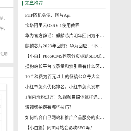
文章推荐
PHP随机头像、图片Api
制，
宝塔阿里云OSS 6.1使用教程
删除，
要的
华为官方辟谣：麒麟芯片明年回归为不实消息
麒麟芯片2023年回归？华为回应：“不实消息”
请注明
【小白】PbootCMS列表分页标题SEO优化
搜狗站长平台收录量和索引量有什么区别
10个稿费为百元以上的征稿公众号大全
小红书怎么优化排名，小红书怎么发布seo笔记?
1周内涨粉过万！短视频自媒体这样追热点，能快速出爆款
短视频拍摄有哪些技巧？
如何结合自己网站和推广产品服务的实际情况，指定关键词进行网站优化
【小白篇】同IP网站会影响SEO吗？