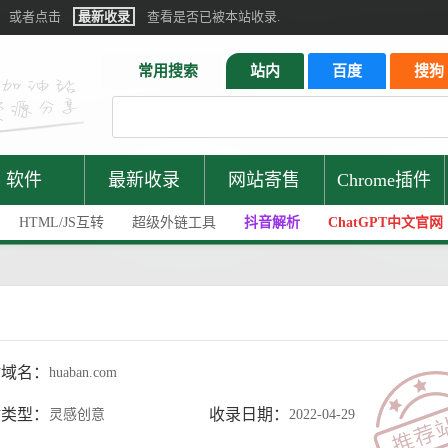
或者点击
最新收录
查看是否已被本站收录.
常用搜索
站内
百度
搜狗
软件
最新收录
网站寄售
Chrome插件
HTML/JS互转
超级外链工具
抖音解析
ChatGPT中文官网
站域名：
huaban.com
站类型：
收录日期：
灵感创意
2022-04-29