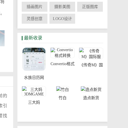
户将
插画图片
摄影美图
正版图库
物。
灵感创意
LOGO设计
最新收录
Convertio格式
《传奇M》国
转换
际服
水族日历网
前的
竹白
造点新货
三大妈
索引
3DMGAME
要找