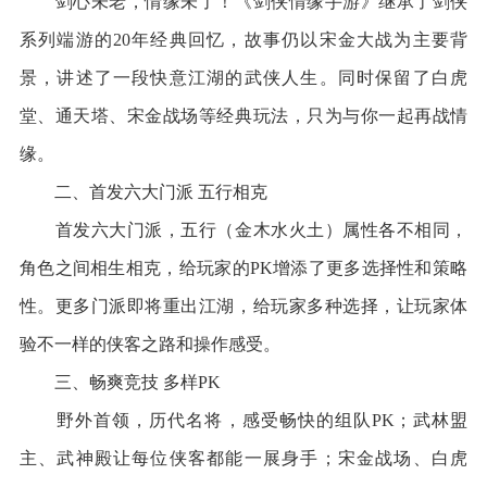
剑心未老，情缘未了！《剑侠情缘手游》继承了剑侠
系列端游的20年经典回忆，故事仍以宋金大战为主要背
景，讲述了一段快意江湖的武侠人生。同时保留了白虎
堂、通天塔、宋金战场等经典玩法，只为与你一起再战情
缘。
二、首发六大门派 五行相克
首发六大门派，五行（金木水火土）属性各不相同，
角色之间相生相克，给玩家的PK增添了更多选择性和策略
性。更多门派即将重出江湖，给玩家多种选择，让玩家体
验不一样的侠客之路和操作感受。
三、畅爽竞技 多样PK
野外首领，历代名将，感受畅快的组队PK；武林盟
主、武神殿让每位侠客都能一展身手；宋金战场、白虎