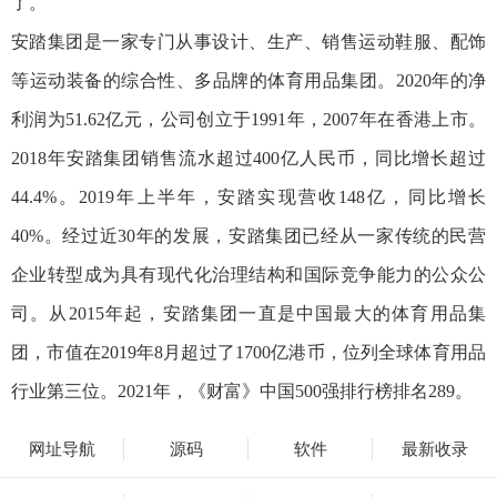
了。
安踏集团是一家专门从事设计、生产、销售运动鞋服、配饰
等运动装备的综合性、多品牌的体育用品集团。2020年的净
利润为51.62亿元，公司创立于1991年，2007年在香港上市。
2018年安踏集团销售流水超过400亿人民币，同比增长超过
44.4%。2019年上半年，安踏实现营收148亿，同比增长
40%。经过近30年的发展，安踏集团已经从一家传统的民营
企业转型成为具有现代化治理结构和国际竞争能力的公众公
司。从2015年起，安踏集团一直是中国最大的体育用品集
团，市值在2019年8月超过了1700亿港币，位列全球体育用品
行业第三位。2021年，《财富》中国500强排行榜排名289。
网址导航
源码
软件
最新收录