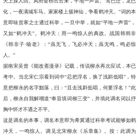
天上探人回。凤衔金榜出云来，平地一声雷。 莺已迁，龙已
化，一夜满城车马。家家楼上簇神仙，争看鹤冲天。”词的本
意即咏贫寒之士通过科举，一旦中举，就如“平地一声雷”，
又如“鹤冲天”。鹤冲天：用一鸣惊人的典故。战国韩韩非
《韩非子·喻老》：“虽无飞，飞必冲天；虽无鸣，鸣必惊
人。”
据南宋吴曾《能改斋漫录》记载，传说柳永再次应试，本已
考中。当北宋仁宗看到词中“忍把浮名，换了浅斟低唱”，特
意把柳永的名字黜落，曰：“且去浅斟低唱，何要浮名！”此
后，柳永自我解嘲道“奉旨填词柳三变”，并填此调名词以抒
胸中怀才不遇之不平。
这是调名的本事，调名本意即为希冀通过科举考试能够如鹤
冲天，一鸣惊人。调见北宋柳永《乐章集》。按：此调为