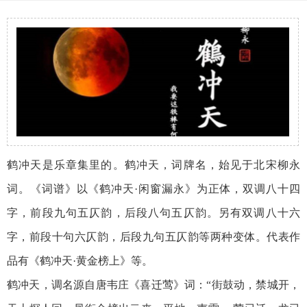
鹤冲天是乐章集里的。鹤冲天，词牌名，始见于北宋柳永
词。《词谱》以《鹤冲天·闲窗漏永》为正体，双调八十四
字，前段九句五仄韵，后段八句五仄韵。另有双调八十六
字，前段十句六仄韵，后段九句五仄韵等两种变体。代表作
品有《鹤冲天·黄金榜上》等。
鹤冲天，调名源自唐韦庄《喜迁莺》词：“街鼓动，禁城开，