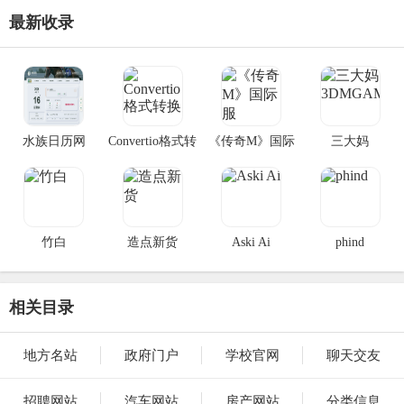
最新收录
水族日历网
Convertio格式转
《传奇M》国际
三大妈
换
服
3DMGAME
竹白
造点新货
Aski Ai
phind
相关目录
地方名站
政府门户
学校官网
聊天交友
招聘网站
汽车网站
房产网站
分类信息