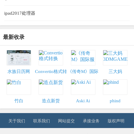
ipad2017处理器
最新收录
水族日历网
Convertio格式转
《传奇M》国际
三大妈
换
服
3DMGAME
竹白
造点新货
Aski Ai
phind
关于我们
联系我们
网站提交
承接业务
版权声明